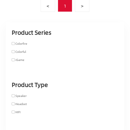
<
1
>
Product Series
Colorfire
Colorful
iGame
Product Type
Speaker
Headset
HIFI