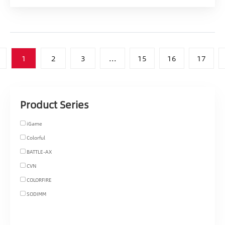
1
2
3
...
15
16
17
Product Series
iGame
Colorful
BATTLE-AX
CVN
COLORFIRE
SODIMM