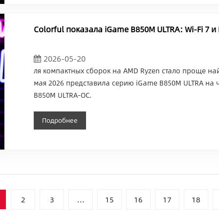
Colorful показала iGame B850M ULTRA: Wi‑Fi 7 и 
2026-05-20
ля компактных сборок на AMD Ryzen стало проще найт
мая 2026 представила серию iGame B850M ULTRA на 
B850M ULTRA-OC.
Подробнее
2
3
...
15
16
17
18