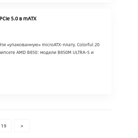
PCIe 5.0 в mATX
и «упакованную» microATX-плату. Colorful 20
чипсете AMD B850: модели B850M ULTRA-S и
19
>