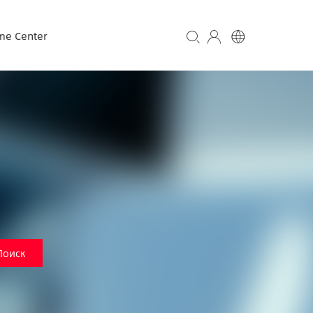
me Center
Поиск