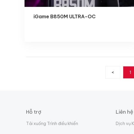
iGame B850M ULTRA-OC
<
1
Hỗ trợ
Liên hệ
Tải xuống Trình điều khiển
Dịch vụ 