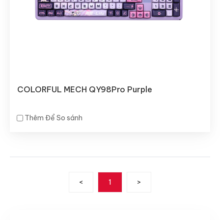
COLORFUL MECH QY98Pro Purple
Thêm Để So sánh
<
1
>