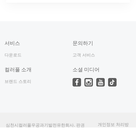
서비스
문의하기
다운로드
고객 서비스
컬러풀 소개
소셜 미디어
브랜드 스토리
개인정보 처리방
심천시컬러풀우공과기발전유한회사. 판권
침
소유 허락 없이 전재 금지.
undefined