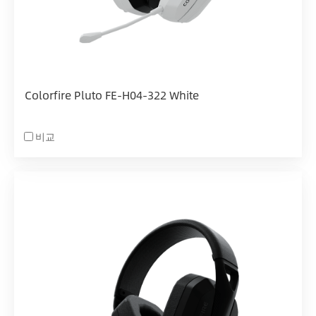
Colorfire Pluto FE-H04-322 White
비교