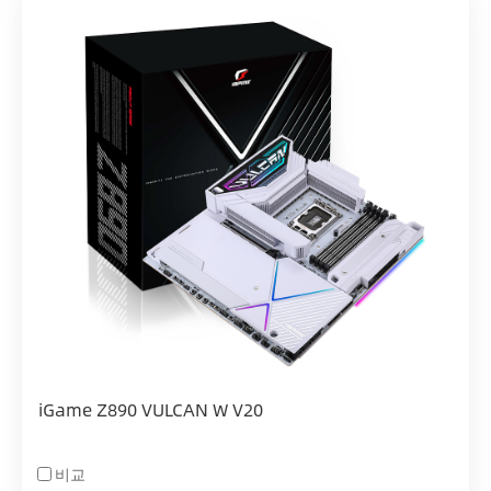
iGame Z890 VULCAN W V20
비교