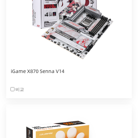
iGame X870 Senna V14
비교