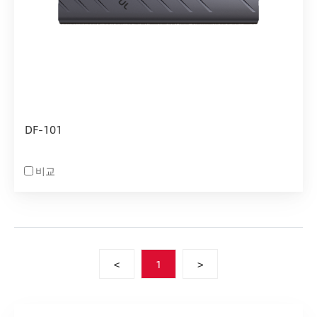
DF-101
비교
<
1
>