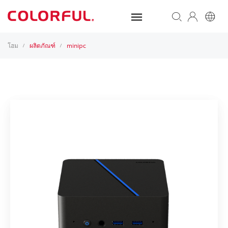
โฮม
ผลิตภัณฑ์
minipc
/
/