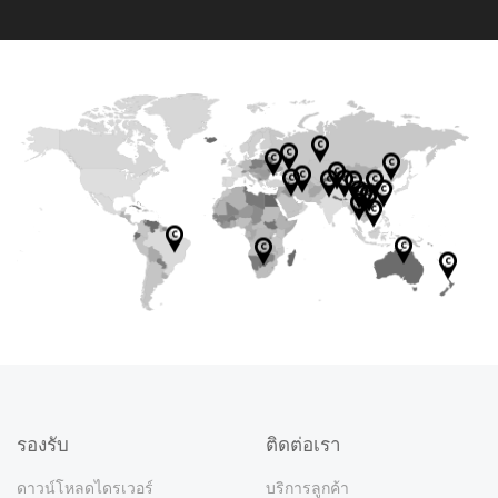
LTD ITWorks
DESPEC
WAYCOS CO.,
MOONTECH
PC MOD
M/S RASHI
BILGISAYAR
TECH ACE
LTD
Motherboard
Achieva
NEPAL
MFAT INFORM
MAI HOANG
PERIPHERALS
PAZ. TIC. A.S.
CO.,LTD.
Softland Est.
Motherboard
GMC
Star Tech &
Rivia
PT. TIXPRO
Digital
PHENOMENA
ATION TECHN
INFORMATIC
Graphics
PVT.LTD
WORLDWIDE
Sparkle
Engineering
Technology
Motherboard
Graphics
INFORMATIKA
(Thailand)
Motherboard
L SOLUTIONS
TERABYTESH
Motherboard
OLOGY CO.,LT
JOINT STOCK
Motherboard
card
SDN BHD
Gaming
EVATECH PTY
Ltd
Graphics
Limited
MEGAH
card
Company
Motherboard
INC
OP RJ
D
COMPANY
Distribution
LTD
card
Graphics
เว็บไซต์:
Triggercraft
Limited
COMERCIO
SSD
Graphics
Motherboard
Motherboard
SSD
Motherboard
Laptop
EXTREME P
Dubai
Motherboard
Motherboard
Motherboard
card
(PTY) LTD
SSD
DE
Graphics
Graphics
เว็บไซต์:
card
PC DIRECT
/ROC TECH
Motherboard
เว็บไซต์:
เว็บไซต์:
INFORMATICA
Motherboard
COMPANY
card
Graphics
Graphics
Graphics
card
เว็บไซต์:
INC.
Motherboard
LIMITED
Graphics
PULSER LLP
Graphics
Graphics
LTDA
OKSİD BİLİŞİM
'ASR
SSD
card
card
card
PT.
Graphics
เว็บไซต์:
card
card
card
Graphics
Motherbo
TEKNOLOJİ
TAQNIYYAH
Graphics
SSD
รองรับ
ติดต่อเรา
Motherboard
QUANINDO
SSD
Motherboard
card
card
SANAYİ VE
FOR TRADING
ZJ COMPUTER
card
Memory
SSD
ALTECH
SSD
ABADI
SSD
SSD
SSD
เว็บไซต์:
TİCARET
Graphics
PTY LTD
Memory
Graphics
COMPUTER
ดาวน์โหลดไดรเวอร์
บริการลูกค้า
PERKASA
เว็บไซต์:
Graphics
SSD
Motherboard
เว็บไซต์:
เว็บไซต์: