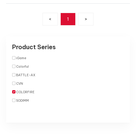
<
1
>
Product Series
iGame
Colorful
BATTLE-AX
CVN
COLORFIRE
SODIMM