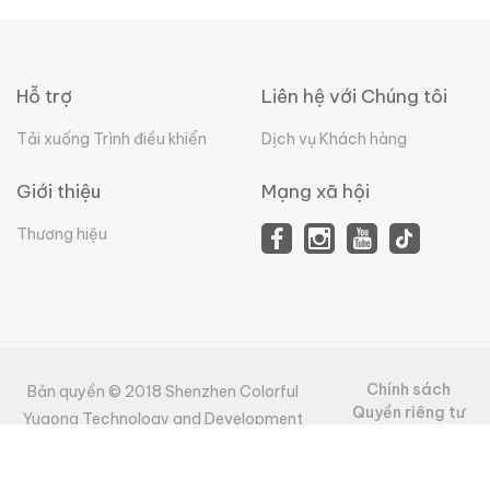
Hỗ trợ
Liên hệ với Chúng tôi
Tải xuống Trình điều khiển
Dịch vụ Khách hàng
Giới thiệu
Mạng xã hội
Thương hiệu
Chính sách
Bản quyền © 2018 Shenzhen Colorful
Quyền riêng tư
Yugong Technology and Development
Điều khoản và
undefined
Co.Ltd. Bảo lưu mọi quyền.
điều kiện
undefined