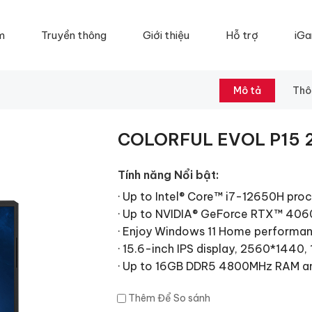
m
Truyền thông
Giới thiệu
Hỗ trợ
iGa
Mô tả
Thô
COLORFUL EVOL P15 
Tính năng Nổi bật:
· Up to Intel® Core™ i7-12650H proc
· Up to NVIDIA® GeForce RTX™ 40
· Enjoy Windows 11 Home performa
· 15.6-inch IPS display, 2560*1440
· Up to 16GB DDR5 4800MHz RAM a
Thêm Để So sánh