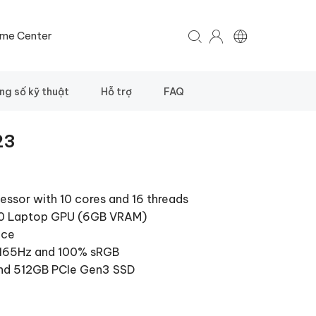
me Center
ng số kỹ thuật
Hỗ trợ
FAQ
23
essor with 10 cores and 16 threads
60 Laptop GPU (6GB VRAM)
nce
, 165Hz and 100% sRGB
nd 512GB PCIe Gen3 SSD