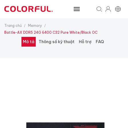
Trang chủ
Memory
/
/
Battle-AX DDR5 24G 6400 C32 Pure White/Black OC
Mô tả
Thông số kỹ thuật
Hỗ trợ
FAQ