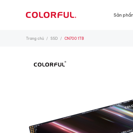
Sản phẩ
Trang chủ
SSD
CN700 1TB
/
/