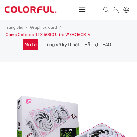
Trang chủ
Graphics card
/
/
iGame GeForce RTX 5080 Ultra W OC 16GB-V
Mô tả
Thông số kỹ thuật
Hỗ trợ
FAQ