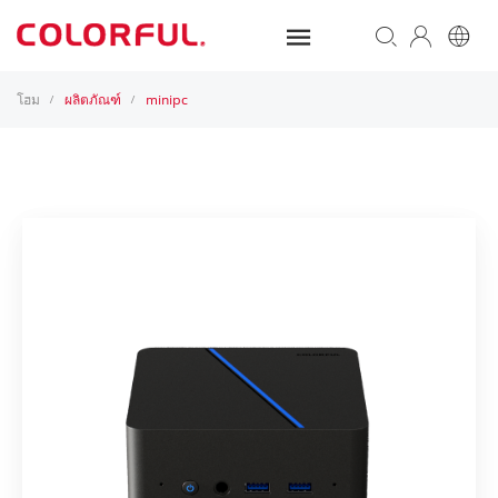
โฮม
ผลิตภัณฑ์
minipc
/
/