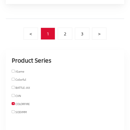
<
1
2
3
>
Product Series
iGame
Colorful
BATTLE-AX
CVN
COLORFIRE
SODIMM