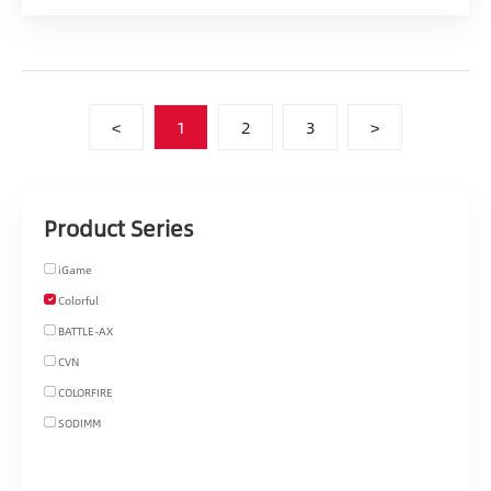
<
1
2
3
>
Product Series
iGame
Colorful
BATTLE-AX
CVN
COLORFIRE
SODIMM