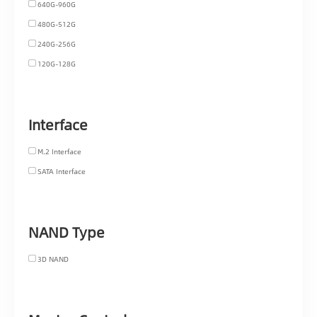
640G-960G
480G-512G
240G-256G
120G-128G
Interface
M.2 Interface
SATA Interface
NAND Type
3D NAND