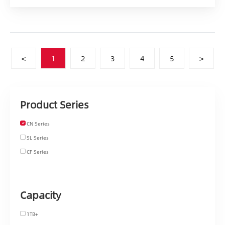
<
1
2
3
4
5
>
Product Series
CN Series
SL Series
CF Series
Capacity
1TB+