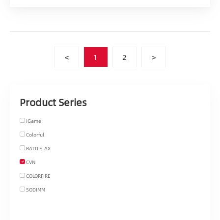
<
1
2
>
Product Series
iGame
Colorful
BATTLE-AX
CVN
COLORFIRE
SODIMM