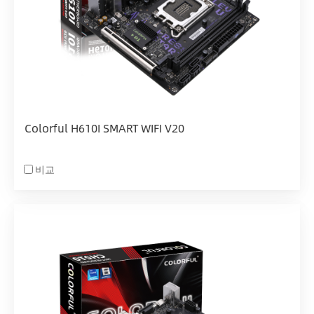
Colorful H610I SMART WIFI V20
비교