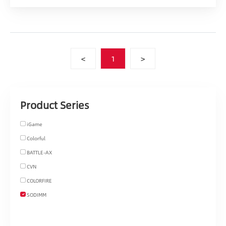
<
1
>
Product Series
iGame
Colorful
BATTLE-AX
CVN
COLORFIRE
SODIMM