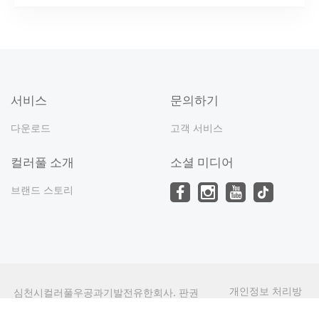
서비스
문의하기
다운로드
고객 서비스
컬러풀 소개
소셜 미디어
브랜드 스토리
개인정보 처리방
심천시컬러풀우공과기발전유한회사. 판권
침
소유 허락 없이 전재 금지.
undefined