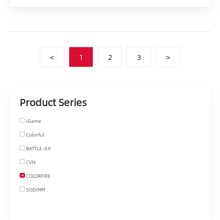
<
1
2
3
>
Product Series
iGame
Colorful
BATTLE-AX
CVN
COLORFIRE
SODIMM