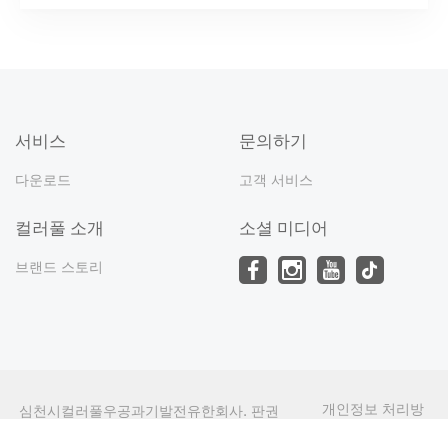
서비스
문의하기
다운로드
고객 서비스
컬러풀 소개
소셜 미디어
브랜드 스토리
개인정보 처리방
심천시컬러풀우공과기발전유한회사. 판권
침
소유 허락 없이 전재 금지.
undefined