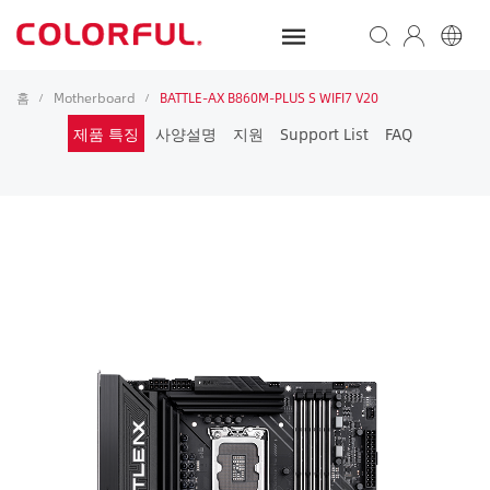
홈
Motherboard
BATTLE-AX B860M-PLUS S WIFI7 V20
/
/
제품 특징
사양설명
지원
Support List
FAQ