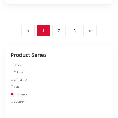
<
1
2
3
>
Product Series
iGame
Colorful
BATTLE-AX
CVN
COLORFIRE
SODIMM