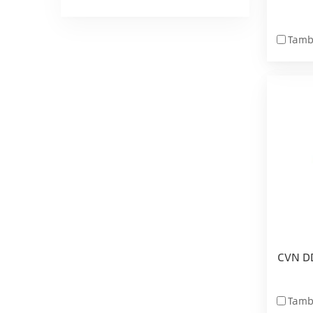
Tamb
CVN D
Tamb