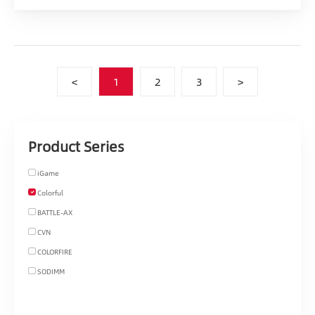
<
1
2
3
>
Product Series
iGame
Colorful
BATTLE-AX
CVN
COLORFIRE
SODIMM